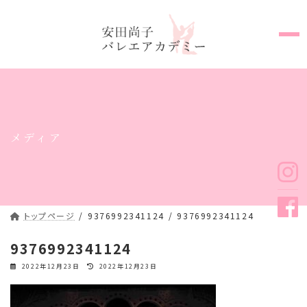
コ
ナ
ン
ビ
テ
ゲ
ン
ー
ツ
シ
へ
ョ
ス
ン
キ
に
メディア
ッ
移
プ
動
トップページ
9376992341124
9376992341124
9376992341124
最
2022年12月23日
2022年12月23日
終
更
新
日