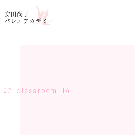
コ
ナ
ン
ビ
テ
ゲ
ン
ー
ツ
シ
へ
ョ
ス
ン
キ
に
ッ
移
プ
動
02_classroom_16