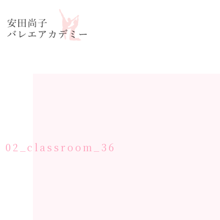
コ
ナ
ン
ビ
テ
ゲ
ン
ー
ツ
シ
へ
ョ
ス
ン
キ
に
ッ
移
プ
動
02_classroom_36