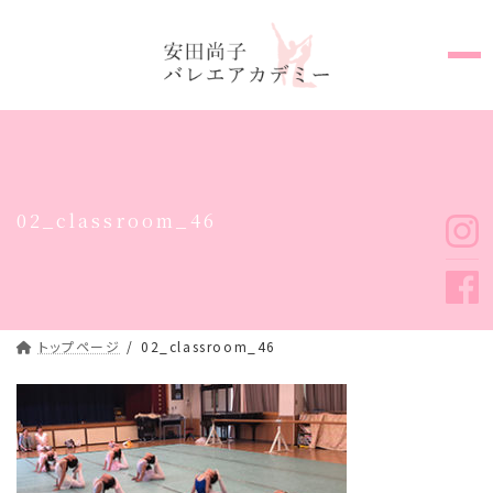
コ
ナ
ン
ビ
テ
ゲ
ン
ー
ツ
シ
へ
ョ
ス
ン
キ
に
02_classroom_46
ッ
移
プ
動
トップページ
02_classroom_46